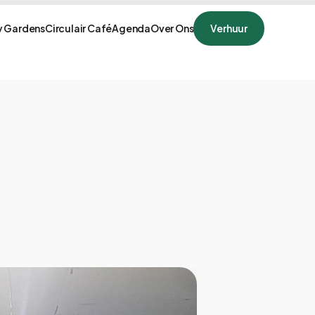
 Gardens
Circulair Café
Agenda
Over Ons
Verhuur