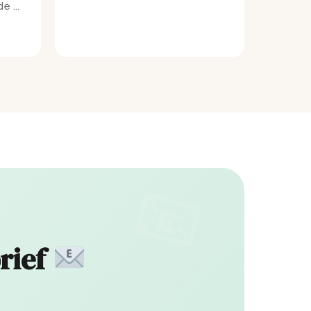
e bij
rief