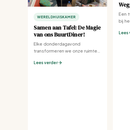
Wegg
Een t
WERELDHUISKAMER
bij h
Samen aan Tafel: De Magie
Lees 
van ons BuurtDiner!
Elke donderdagavond
transformeren we onze ruimte
tot de warmste plek van de
Lees verder
buurt.