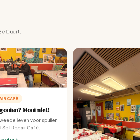
ze buurt.
AIR CAFÉ
ooien? Mooi niet!
weede leven voor spullen
et Set Repair Café.