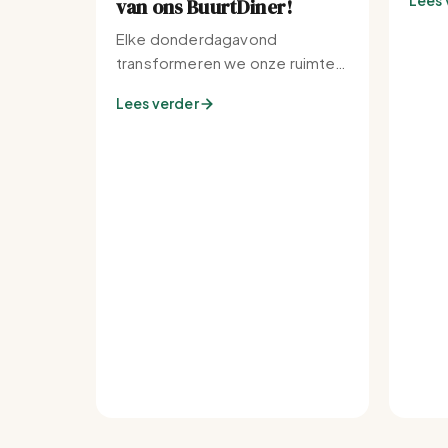
Lees 
van ons BuurtDiner!
Elke donderdagavond
transformeren we onze ruimte
tot de warmste plek van de
Lees verder
buurt.