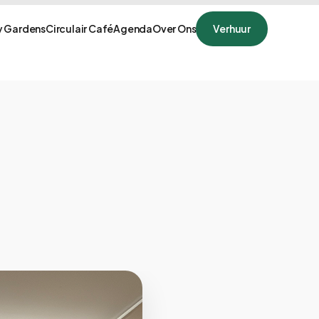
 Gardens
Circulair Café
Agenda
Over Ons
Verhuur