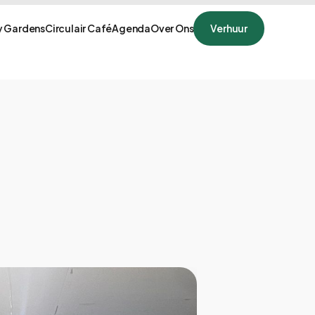
 Gardens
Circulair Café
Agenda
Over Ons
Verhuur