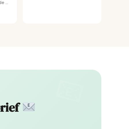
e bij
rief