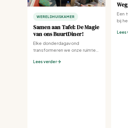
Wegg
Een t
WERELDHUISKAMER
bij h
Samen aan Tafel: De Magie
Lees 
van ons BuurtDiner!
Elke donderdagavond
transformeren we onze ruimte
tot de warmste plek van de
Lees verder
buurt.