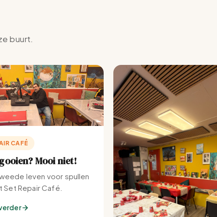
ze buurt.
AIR CAFÉ
ooien? Mooi niet!
weede leven voor spullen
et Set Repair Café.
verder