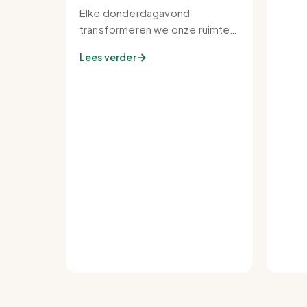
Elke donderdagavond
transformeren we onze ruimte
tot de warmste plek van de
Lees verder
buurt.