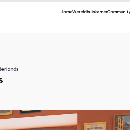
Home
Wereldhuiskamer
Community
derlands
s