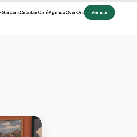
 Gardens
Circulair Café
Agenda
Over Ons
Verhuur