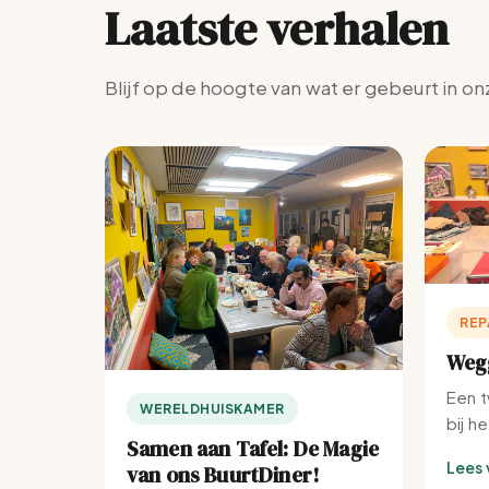
Laatste verhalen
Blijf op de hoogte van wat er gebeurt in on
REP
Wegg
Een t
WERELDHUISKAMER
bij h
Samen aan Tafel: De Magie
Lees 
van ons BuurtDiner!