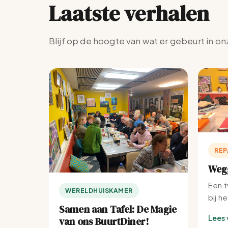
Laatste verhalen
Blijf op de hoogte van wat er gebeurt in on
REP
Wegg
Een t
WERELDHUISKAMER
bij h
Samen aan Tafel: De Magie
Lees 
van ons BuurtDiner!