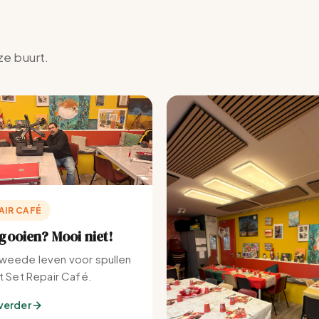
ze buurt.
AIR CAFÉ
ooien? Mooi niet!
weede leven voor spullen
et Set Repair Café.
verder