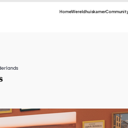
Home
Wereldhuiskamer
Community
derlands
s