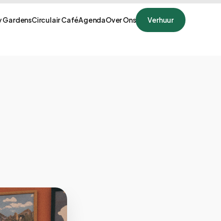
 Gardens
Circulair Café
Agenda
Over Ons
Verhuur