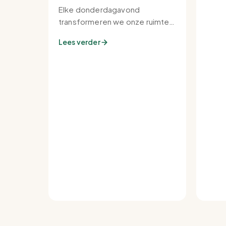
Elke donderdagavond
transformeren we onze ruimte
tot de warmste plek van de
Lees verder
buurt.