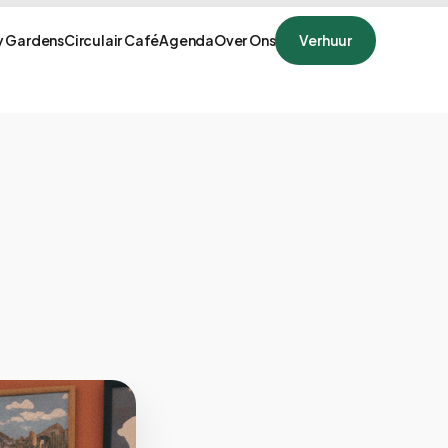
 Gardens
Circulair Café
Agenda
Over Ons
Verhuur