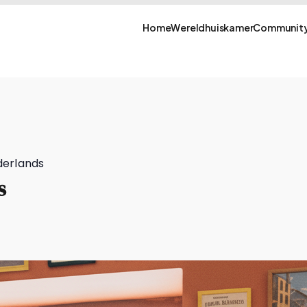
Home
Wereldhuiskamer
Community
derlands
s