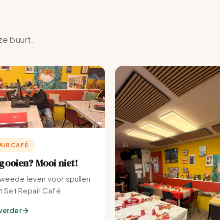
ze buurt.
AIR CAFÉ
ooien? Mooi niet!
weede leven voor spullen
et Set Repair Café.
verder