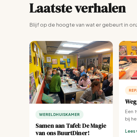
Laatste verhalen
Blijf op de hoogte van wat er gebeurt in on
REP
Wegg
Een t
WERELDHUISKAMER
bij h
Samen aan Tafel: De Magie
Lees 
van ons BuurtDiner!