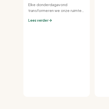
Elke donderdagavond
transformeren we onze ruimte
tot de warmste plek van de
Lees verder
buurt.