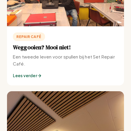
t
i
e
REPAIR CAFÉ
Weggooien? Mooi niet!
Een tweede leven voor spullen bij het Set Repair
Café.
Lees verder