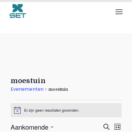
Evenementen
moestuin
Evenementen
moestuin
Er zijn geen resultaten gevonden.
B
e
r
E
E
Aankomende
Z
i
L
c
o