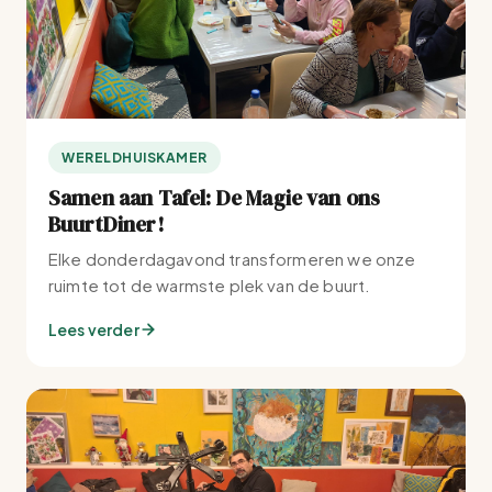
g
a
e
t
v
i
e
e
WERELDHUISKAMER
Samen aan Tafel: De Magie van ons
n
BuurtDiner!
n
Elke donderdagavond transformeren we onze
ruimte tot de warmste plek van de buurt.
a
Lees verder
v
i
g
a