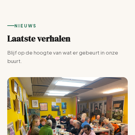
m
o
r
.
e
g
NIEUWS
k
a
Laatste verhalen
e
v
Blijf op de hoogte van wat er gebeurt in onze
n
e
buurt.
e
n
n
n
w
a
e
v
e
i
r
g