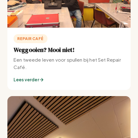
t
i
e
REPAIR CAFÉ
Weggooien? Mooi niet!
Een tweede leven voor spullen bij het Set Repair
Café.
Lees verder