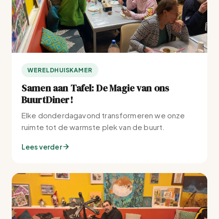
g
a
e
t
v
i
e
e
WERELDHUISKAMER
Samen aan Tafel: De Magie van ons
n
BuurtDiner!
n
Elke donderdagavond transformeren we onze
ruimte tot de warmste plek van de buurt.
a
Lees verder
v
i
g
a