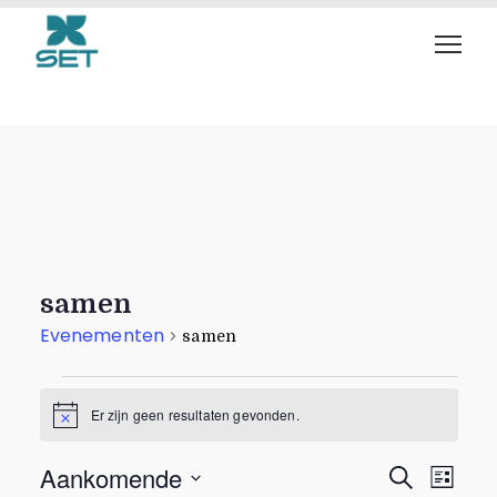
Evenementen
samen
Evenementen
samen
Er zijn geen resultaten gevonden.
B
e
r
E
E
Aankomende
Z
i
L
c
o