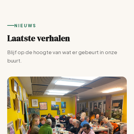
m
o
r
.
e
g
NIEUWS
k
a
Laatste verhalen
e
v
Blijf op de hoogte van wat er gebeurt in onze
n
e
buurt.
e
n
n
n
w
a
e
v
e
i
r
g