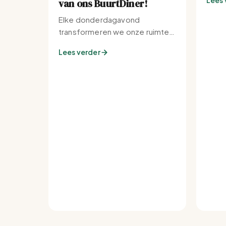
Lees 
van ons BuurtDiner!
Elke donderdagavond
transformeren we onze ruimte
tot de warmste plek van de
Lees verder
buurt.