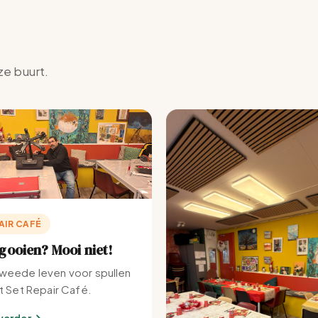
ze buurt.
AIR CAFÉ
ooien? Mooi niet!
weede leven voor spullen
et Set Repair Café.