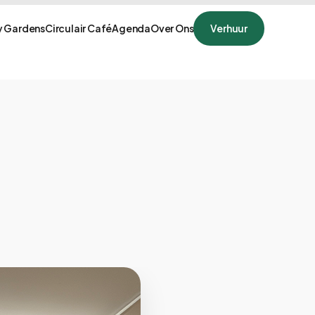
 Gardens
Circulair Café
Agenda
Over Ons
Verhuur