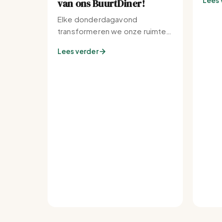
Lees 
van ons BuurtDiner!
Elke donderdagavond
transformeren we onze ruimte
tot de warmste plek van de
Lees verder
buurt.