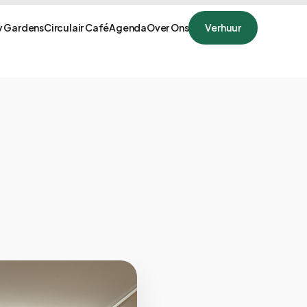
 Gardens
Circulair Café
Agenda
Over Ons
Verhuur