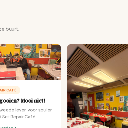
ze buurt.
AIR CAFÉ
ooien? Mooi niet!
weede leven voor spullen
et Set Repair Café.