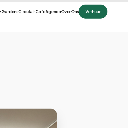
 Gardens
Circulair Café
Agenda
Over Ons
Verhuur