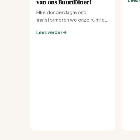
Lees 
van ons BuurtDiner!
Elke donderdagavond
transformeren we onze ruimte
tot de warmste plek van de
Lees verder
buurt.