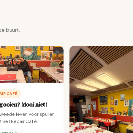
ze buurt.
AIR CAFÉ
ooien? Mooi niet!
weede leven voor spullen
et Set Repair Café.