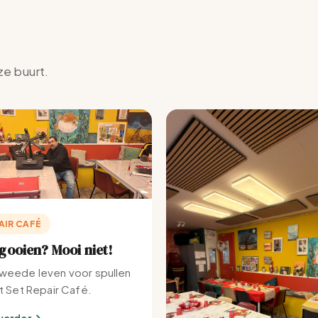
ze buurt.
AIR CAFÉ
ooien? Mooi niet!
weede leven voor spullen
et Set Repair Café.