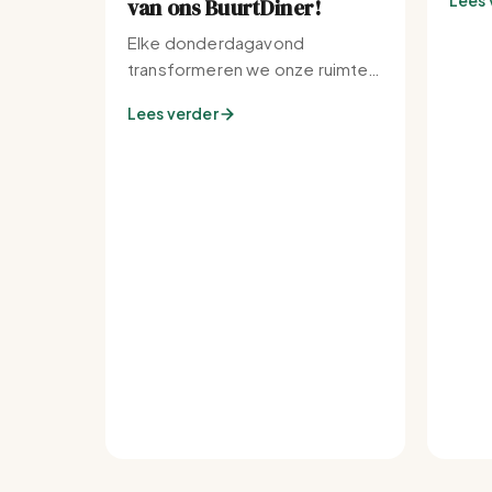
Lees 
van ons BuurtDiner!
Elke donderdagavond
transformeren we onze ruimte
tot de warmste plek van de
Lees verder
buurt.