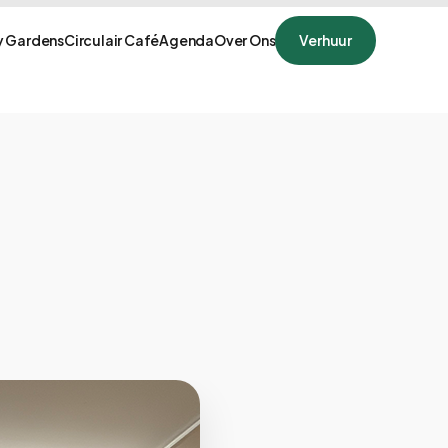
 Gardens
Circulair Café
Agenda
Over Ons
Verhuur