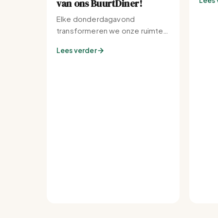
Lees 
van ons BuurtDiner!
Elke donderdagavond
transformeren we onze ruimte
tot de warmste plek van de
Lees verder
buurt.