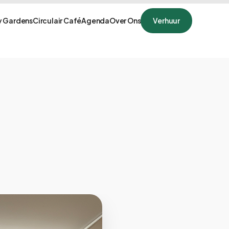
 Gardens
Circulair Café
Agenda
Over Ons
Verhuur