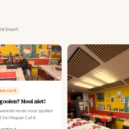
ze buurt.
AIR CAFÉ
ooien? Mooi niet!
weede leven voor spullen
et Set Repair Café.