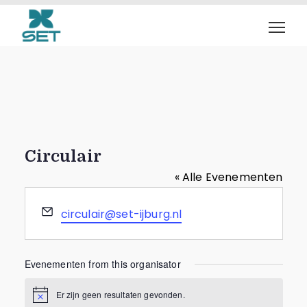
Circulair
« Alle Evenementen
E
circulair@set-ijburg.nl
-
m
a
Evenementen from this organisator
i
l
Er zijn geen resultaten gevonden.
B