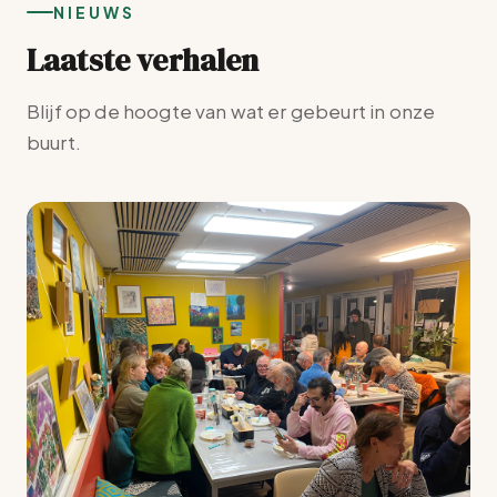
NIEUWS
t
u
Laatste verhalen
m
.
Blijf op de hoogte van wat er gebeurt in onze
buurt.