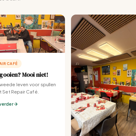
AIR CAFÉ
ooien? Mooi niet!
weede leven voor spullen
et Set Repair Café.
verder