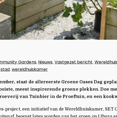
mmunity Gardens
Nieuws
Vastgezet bericht
Wereldhui
,
,
,
stad
wereldhuiskamer
,
,
ember, staat de allereerste Groene Oases Dag geplan
ooiste, meest inspirerende groene plekken. Doe mee
proeverij van Tuinbier in de Proeftuin, en een koo
ses-project, een initiatief van de Wereldhuiskamer, 
tenaf, bewust laten worden van het groen op IJburg en