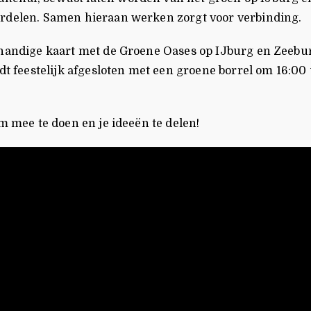
ordelen. Samen hieraan werken zorgt voor verbinding.
 handige kaart met de Groene Oases op IJburg en Zeebur
ordt feestelijk afgesloten met een groene borrel om 16
m mee te doen en je ideeën te delen!