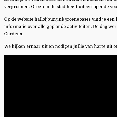
vergroenen. Groen in de stad heeft uiteenlopende vo
Op de website halloijburg.nl/groeneoases vind je een
informatie over alle geplande activiteiten. De dag w
Gardens.
We kijken ernaar uit en nodigen jullie van harte uit o