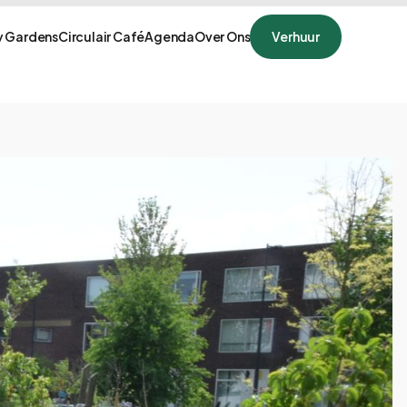
 Gardens
Circulair Café
Agenda
Over Ons
Verhuur