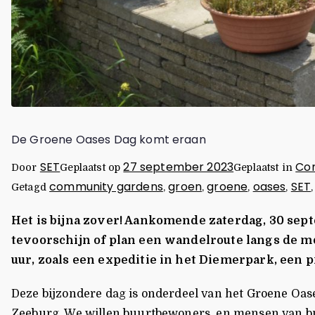
De Groene Oases Dag komt eraan
SET
27 september 2023
Co
Door
Geplaatst op
Geplaatst in
community gardens
groen
groene
oases
SET
Getagd
,
,
,
,
Het is bijna zover! Aankomende zaterdag, 30 sept
tevoorschijn of plan een wandelroute langs de m
uur, zoals een expeditie in het Diemerpark, een 
Deze bijzondere dag is onderdeel van het Groene Oa
Zeeburg. We willen buurtbewoners, en mensen van bui