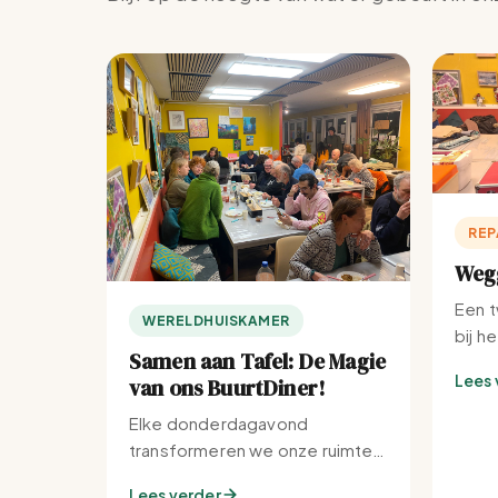
REP
Wegg
Een t
WERELDHUISKAMER
bij h
Samen aan Tafel: De Magie
Lees 
van ons BuurtDiner!
Elke donderdagavond
transformeren we onze ruimte
tot de warmste plek van de
Lees verder