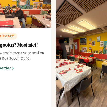
AIR CAFÉ
ooien? Mooi niet!
weede leven voor spullen
et Set Repair Café.
verder