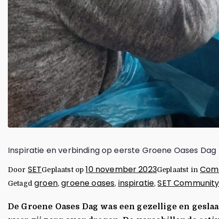
Inspiratie en verbinding op eerste Groene Oases Dag
SET
10 november 2023
Com
Door
Geplaatst op
Geplaatst in
groen
groene oases
inspiratie
SET Community
Getagd
,
,
,
De Groene Oases Dag was een gezellige en geslaa