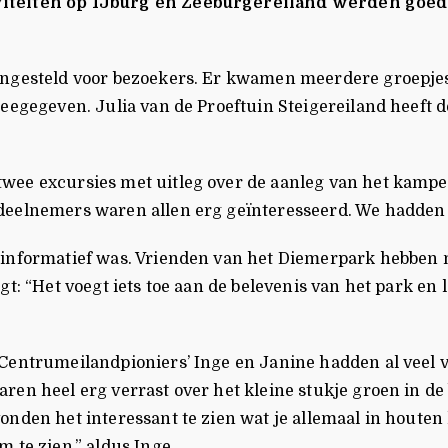
tiviteiten op IJburg en Zeeburgereiland werden go
ngesteld voor bezoekers. Er kwamen meerdere groepjes l
meegegeven. Julia van de Proeftuin Steigereiland heeft
wee excursies met uitleg over de aanleg van het kampe
eelnemers waren allen erg geïnteresseerd. We hadden na
n informatief was. Vrienden van het Diemerpark hebben
gt: “Het voegt iets toe aan de belevenis van het park en
entrumeilandpioniers’ Inge en Janine hadden al veel voo
ren heel erg verrast over het kleine stukje groen in d
vonden het interessant te zien wat je allemaal in hout
 te zien.” aldus Inge.