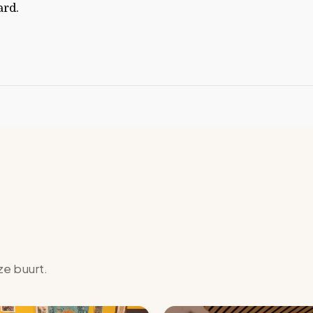
ard.
ze buurt.