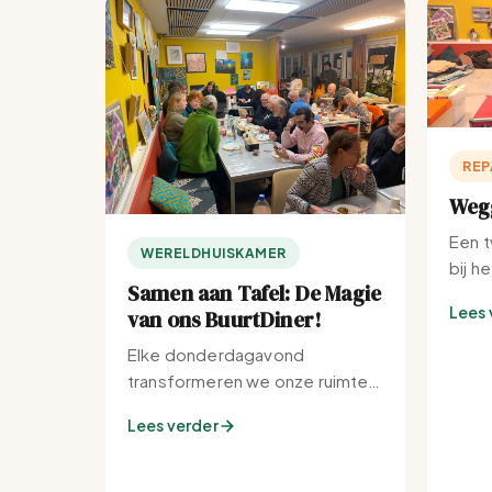
REP
Wegg
Een t
WERELDHUISKAMER
bij h
Samen aan Tafel: De Magie
Lees 
van ons BuurtDiner!
Elke donderdagavond
transformeren we onze ruimte
tot de warmste plek van de
Lees verder
buurt.