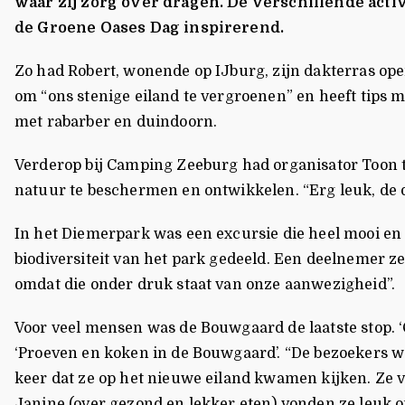
waar zij zorg over dragen. De verschillende ac
de Groene Oases Dag inspirerend.
Zo had Robert, wonende op IJburg, zijn dakterras ope
om “ons stenige eiland te vergroenen” en heeft tips 
met rabarber en duindoorn.
Verderop bij Camping Zeeburg had organisator Toon t
natuur te beschermen en ontwikkelen. “Erg leuk, de d
In het Diemerpark was een excursie die heel mooi e
biodiversiteit van het park gedeeld. Een deelnemer ze
omdat die onder druk staat van onze aanwezigheid”.
Voor veel mensen was de Bouwgaard de laatste stop. ‘C
‘Proeven en koken in de Bouwgaard’. “
De bezoekers wa
keer dat ze op het nieuwe eiland kwamen kijken. Ze 
Janine (over gezond en lekker eten) vonden ze leuk om