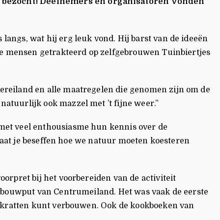
ed bezocht! Deelnemers en organisatoren vonden
angs, wat hij erg leuk vond. Hij barst van de ideeën
 de mensen getrakteerd op zelfgebrouwen Tuinbiertjes
ereiland en alle maatregelen die genomen zijn om de
tuurlijk ook mazzel met ’t fijne weer.”
 met veel enthousiasme hun kennis over de
 laat je beseffen hoe we natuur moeten koesteren
rpret bij het voorbereiden van de activiteit
e bouwput van Centrumeiland. Het was vaak de eerste
en kratten kunt verbouwen. Ook de kookboeken van