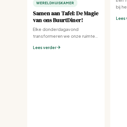
WERELDHUISKAMER
bij h
Samen aan Tafel: De Magie
Lees 
van ons BuurtDiner!
Elke donderdagavond
transformeren we onze ruimte
tot de warmste plek van de
Lees verder
buurt.