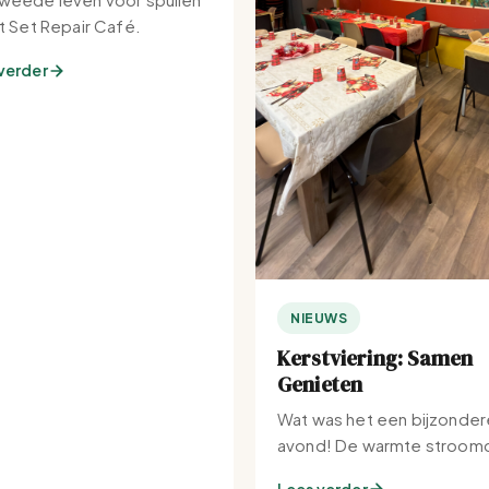
et Set Repair Café.
verder
NIEUWS
Kerstviering: Samen
Genieten
Wat was het een bijzonder
avond! De warmte stroomd
Set-IJburg naar binnen.
Lees verder