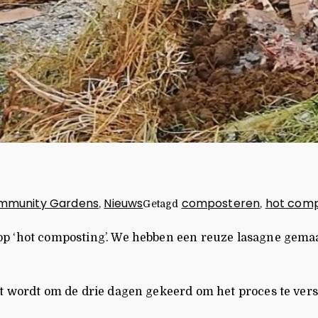
mmunity Gardens
Nieuws
composteren
hot comp
,
Getagd
,
 ‘hot composting’. We hebben een reuze lasagne gemaakt 
 wordt om de drie dagen gekeerd om het proces te versne