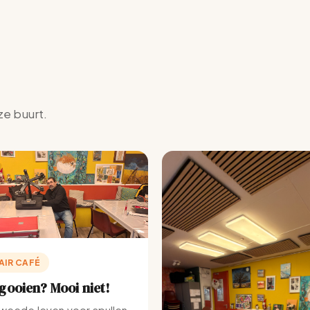
ze buurt.
AIR CAFÉ
ooien? Mooi niet!
weede leven voor spullen