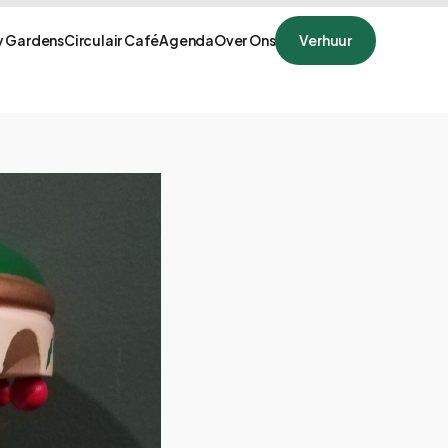
 Gardens
Circulair Café
Agenda
Over Ons
Verhuur