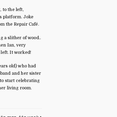
to the left,
ts platform. Joke
om the Repair Café.
g a slither of wood..
hen Ian, very
left. It worked!
ears old) who had
sband and her sister
to start celebrating
her living room.