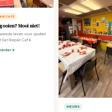
AIR CAFÉ
ooien? Mooi niet!
weede leven voor spullen
et Set Repair Café.
verder
NIEUWS