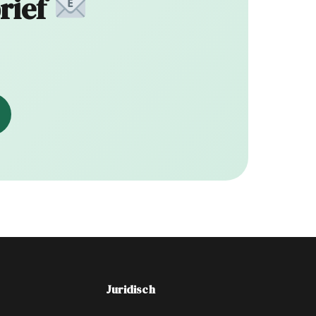
rief
Juridisch