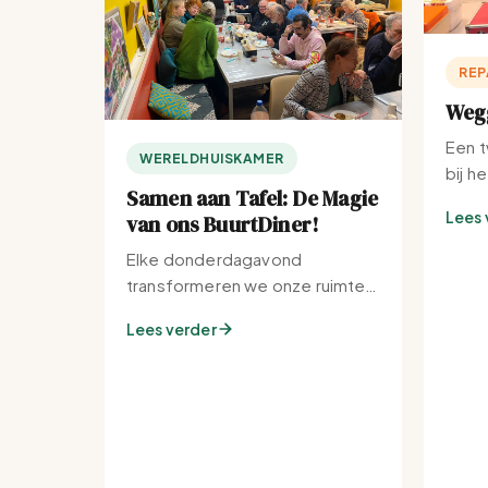
REP
Wegg
Een t
WERELDHUISKAMER
bij h
Samen aan Tafel: De Magie
Lees 
van ons BuurtDiner!
Elke donderdagavond
transformeren we onze ruimte
tot de warmste plek van de
Lees verder
buurt.