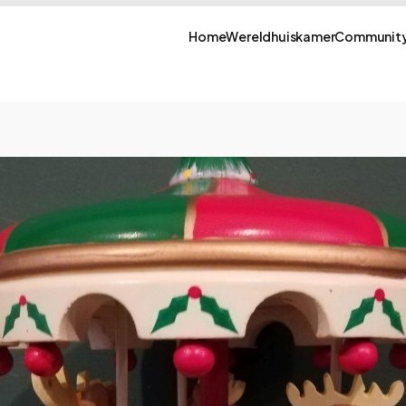
Home
Wereldhuiskamer
Community
afé – music boxes