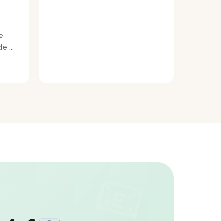
e
e bij