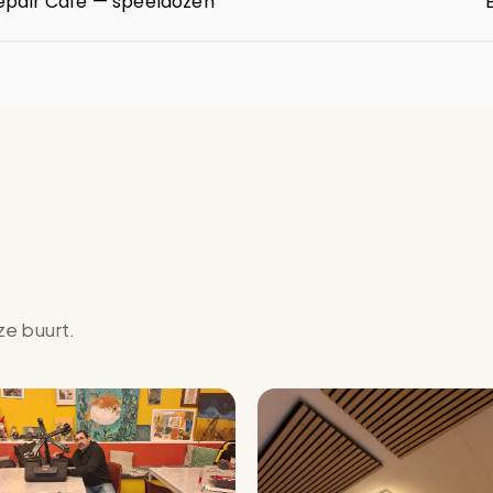
Repair Café — speeldozen
ze buurt.