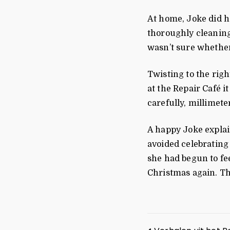
At home, Joke did her
thoroughly cleaning 
wasn’t sure whether
Twisting to the right
at the Repair Café i
carefully, millimete
A happy Joke explai
avoided celebrating
she had begun to fee
Christmas again. The