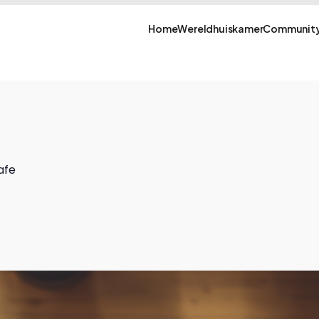
Home
Wereldhuiskamer
Community
afe