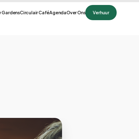
 Gardens
Circulair Café
Agenda
Over Ons
Verhuur