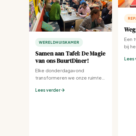
REP
Wegg
Een t
WERELDHUISKAMER
bij h
Samen aan Tafel: De Magie
Lees 
van ons BuurtDiner!
Elke donderdagavond
transformeren we onze ruimte
tot de warmste plek van de
Lees verder
buurt.