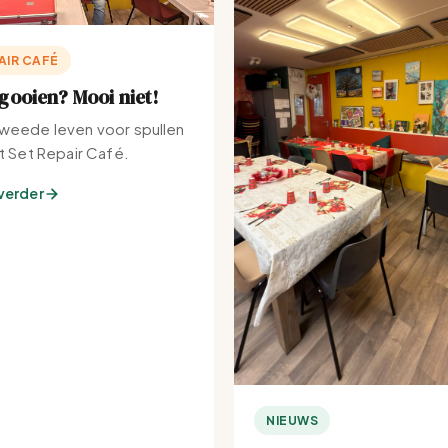
AIR CAFÉ
ooien? Mooi niet!
weede leven voor spullen
et Set Repair Café.
verder
NIEUWS