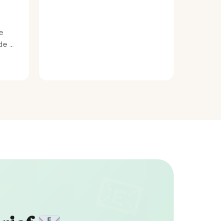
e
e bij