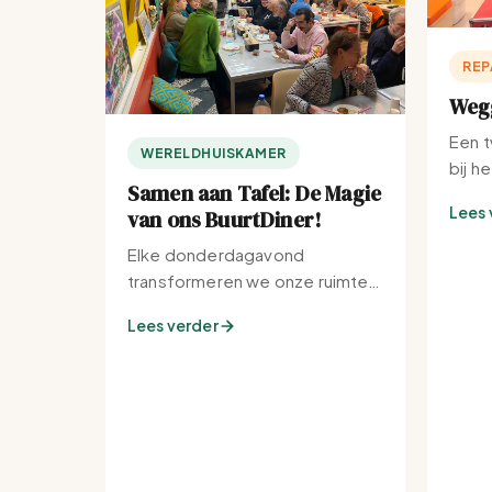
REP
Wegg
Een t
WERELDHUISKAMER
bij h
Samen aan Tafel: De Magie
Lees 
van ons BuurtDiner!
Elke donderdagavond
transformeren we onze ruimte
tot de warmste plek van de
Lees verder
buurt.