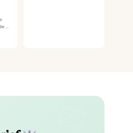
e
e bij