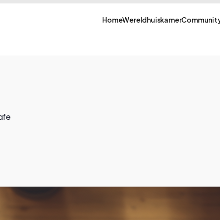
Home
Wereldhuiskamer
Community
afe