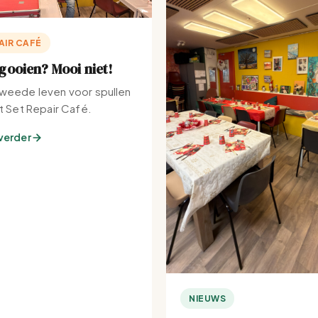
AIR CAFÉ
ooien? Mooi niet!
weede leven voor spullen
et Set Repair Café.
verder
NIEUWS