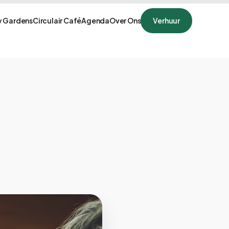
 Gardens
Circulair Café
Agenda
Over Ons
Verhuur