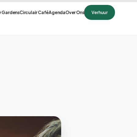
 Gardens
Circulair Café
Agenda
Over Ons
Verhuur