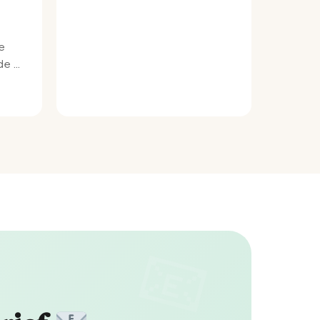
e
e bij