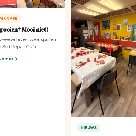
AIR CAFÉ
ooien? Mooi niet!
weede leven voor spullen
et Set Repair Café.
verder
NIEUWS