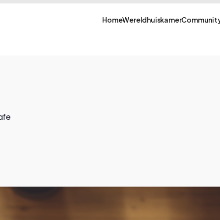
Home
Wereldhuiskamer
Community
afe