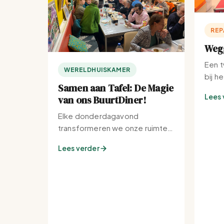
REP
Wegg
Een t
WERELDHUISKAMER
bij h
Samen aan Tafel: De Magie
Lees 
van ons BuurtDiner!
Elke donderdagavond
transformeren we onze ruimte
tot de warmste plek van de
Lees verder
buurt.