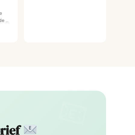
e
e bij
rief