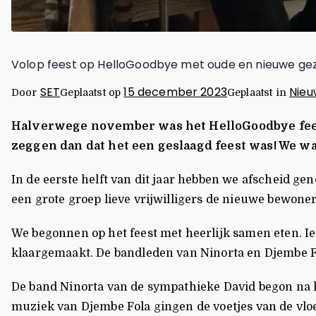
Volop feest op HelloGoodbye met oude en nieuwe ge
SET
15 december 2023
Nieu
Door
Geplaatst op
Geplaatst in
Halverwege november was het HelloGoodbye feest
zeggen dan dat het een geslaagd feest was! We 
In de eerste helft van dit jaar hebben we afscheid g
een grote groep lieve vrijwilligers de nieuwe bewone
We begonnen op het feest met heerlijk samen eten. I
klaargemaakt. De bandleden van Ninorta en Djembe F
De band Ninorta van de sympathieke David begon na h
muziek van Djembe Fola gingen de voetjes van de vlo