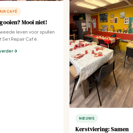
AIR CAFÉ
ooien? Mooi niet!
weede leven voor spullen
et Set Repair Café.
verder
NIEUWS
Kerstviering: Samen