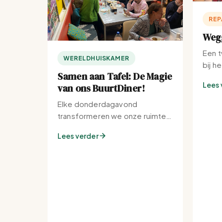
REP
Wegg
Een t
WERELDHUISKAMER
bij h
Samen aan Tafel: De Magie
Lees 
van ons BuurtDiner!
Elke donderdagavond
transformeren we onze ruimte
tot de warmste plek van de
Lees verder
buurt.