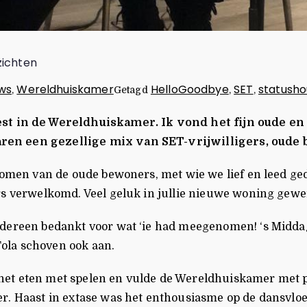
zichten
ws
Wereldhuiskamer
HelloGoodbye
SET
statusho
,
Getagd
,
,
 in de Wereldhuiskamer. Ik vond het fijn oude en
waren een gezellige mix van SET-vrijwilligers, ou
enomen van de oude bewoners, met wie we lief en leed ge
rs verwelkomd. Veel geluk in jullie nieuwe woning gewe
edereen bedankt voor wat ‘ie had meegenomen! ‘s Middag
ola schoven ook aan.
et eten met spelen en vulde de Wereldhuiskamer met pr
er. Haast in extase was het enthousiasme op de dansvlo