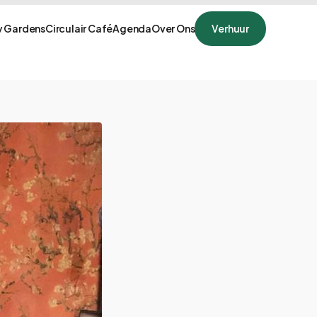
 Gardens
Circulair Café
Agenda
Over Ons
Verhuur