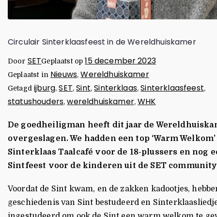
Circulair Sinterklaasfeest in de Wereldhuiskamer
SET
15 december 2023
Door
Geplaatst op
Nieuws
Wereldhuiskamer
Geplaatst in
,
ijburg
SET
Sint
Sinterklaas
Sinterklaasfeest
Getagd
,
,
,
,
,
statushouders
wereldhuiskamer
WHK
,
,
De goedheiligman heeft dit jaar de Wereldhuiska
overgeslagen. We hadden een top ‘Warm Welkom’
Sinterklaas Taalcafé voor de 18-plussers en nog 
Sintfeest voor de kinderen uit de SET communit
Voordat de Sint kwam, en de zakken kadootjes, hebbe
geschiedenis van Sint bestudeerd en Sinterklaasliedj
ingestudeerd om ook de Sint een warm welkom te ge