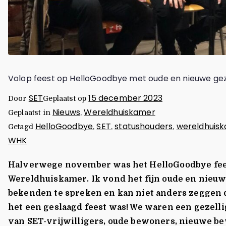
Volop feest op HelloGoodbye met oude en nieuwe ge
SET
15 december 2023
Door
Geplaatst op
Nieuws
Wereldhuiskamer
Geplaatst in
,
HelloGoodbye
SET
statushouders
wereldhuis
Getagd
,
,
,
WHK
Halverwege november was het HelloGoodbye fee
Wereldhuiskamer. Ik vond het fijn oude en nieu
bekenden te spreken en kan niet anders zeggen 
het een geslaagd feest was! We waren een gezell
van SET-vrijwilligers, oude bewoners, nieuwe b