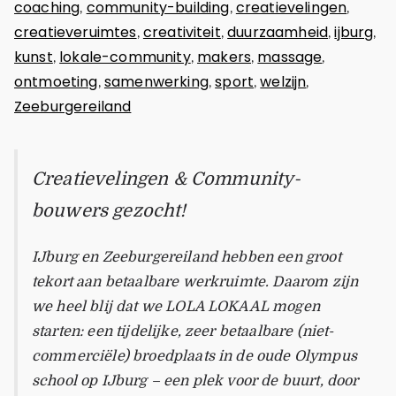
coaching
community-building
creatievelingen
,
,
,
creatieveruimtes
creativiteit
duurzaamheid
ijburg
,
,
,
,
kunst
lokale-community
makers
massage
,
,
,
,
ontmoeting
samenwerking
sport
welzijn
,
,
,
,
Zeeburgereiland
Creatievelingen & Community-
bouwers gezocht!
IJburg en Zeeburgereiland hebben een groot
tekort aan betaalbare werkruimte. Daarom zijn
we heel blij dat we LOLA LOKAAL mogen
starten: een tijdelijke, zeer betaalbare (niet-
commerciële) broedplaats in de oude Olympus
school op IJburg – een plek voor de buurt, door