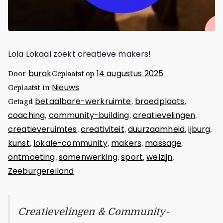
Lola Lokaal zoekt creatieve makers!
burak
14 augustus 2025
Door
Geplaatst op
Nieuws
Geplaatst in
betaalbare-werkruimte
broedplaats
Getagd
,
,
coaching
community-building
creatievelingen
,
,
,
creatieveruimtes
creativiteit
duurzaamheid
ijburg
,
,
,
,
kunst
lokale-community
makers
massage
,
,
,
,
ontmoeting
samenwerking
sport
welzijn
,
,
,
,
Zeeburgereiland
Creatievelingen & Community-