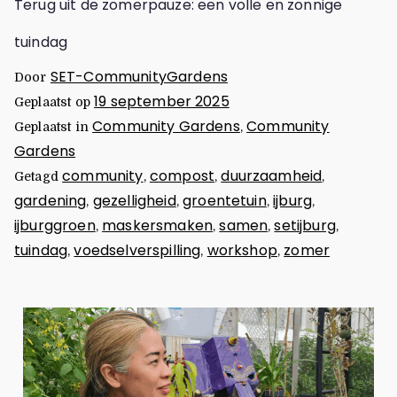
Terug uit de zomerpauze: een volle en zonnige
tuindag
SET-CommunityGardens
Door
19 september 2025
Geplaatst op
Community Gardens
Community
Geplaatst in
,
Gardens
community
compost
duurzaamheid
Getagd
,
,
,
gardening
gezelligheid
groentetuin
ijburg
,
,
,
,
ijburggroen
maskersmaken
samen
setijburg
,
,
,
,
tuindag
voedselverspilling
workshop
zomer
,
,
,