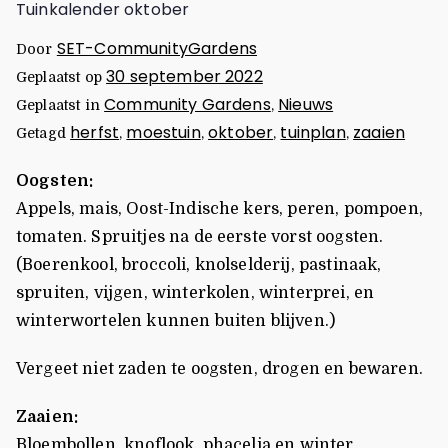
Tuinkalender oktober
SET-CommunityGardens
Door
30 september 2022
Geplaatst op
Community Gardens
Nieuws
Geplaatst in
,
herfst
moestuin
oktober
tuinplan
zaaien
Getagd
,
,
,
,
Oogsten:
Appels, mais, Oost-Indische kers, peren, pompoen,
tomaten. Spruitjes na de eerste vorst oogsten.
(Boerenkool, broccoli, knolselderij, pastinaak,
spruiten, vijgen, winterkolen, winterprei, en
winterwortelen kunnen buiten blijven.)
Vergeet niet zaden te oogsten, drogen en bewaren.
Zaaien:
Bloembollen, knoflook, phacelia en winter