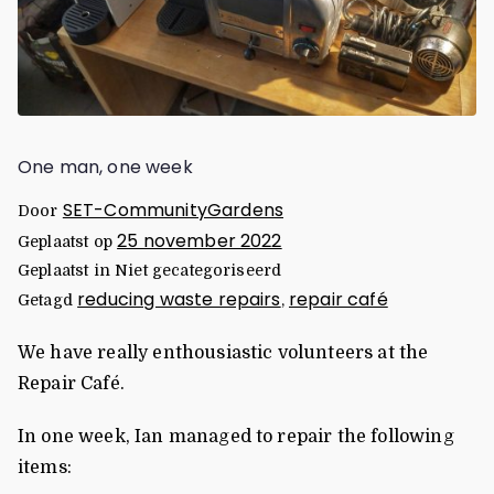
One man, one week
SET-CommunityGardens
Door
25 november 2022
Geplaatst op
Geplaatst in Niet gecategoriseerd
reducing waste repairs
repair café
Getagd
,
We have really enthousiastic volunteers at the
Repair Café.
In one week, Ian managed to repair the following
items: