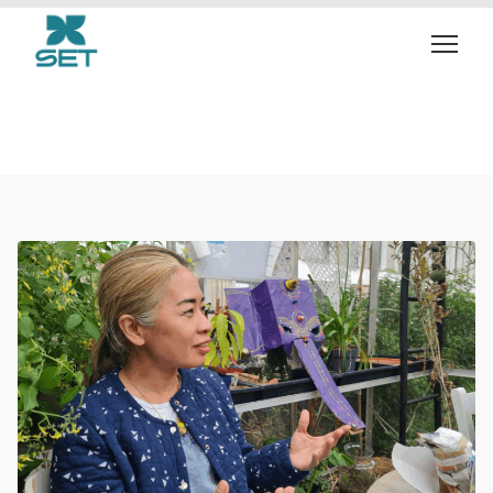
Author :
SET-
CommunityGardens