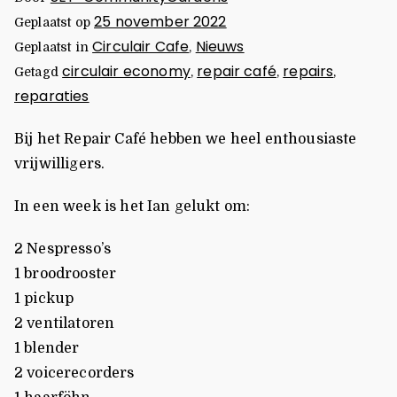
25 november 2022
Geplaatst op
Circulair Cafe
Nieuws
Geplaatst in
,
circulair economy
repair café
repairs
Getagd
,
,
,
reparaties
Bij het Repair Café hebben we heel enthousiaste
vrijwilligers.
In een week is het Ian gelukt om:
2 Nespresso’s
1 broodrooster
1 pickup
2 ventilatoren
1 blender
2 voicerecorders