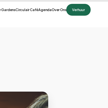
 Gardens
Circulair Café
Agenda
Over Ons
Verhuur