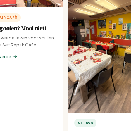
AIR CAFÉ
ooien? Mooi niet!
weede leven voor spullen
et Set Repair Café.
verder
NIEUWS