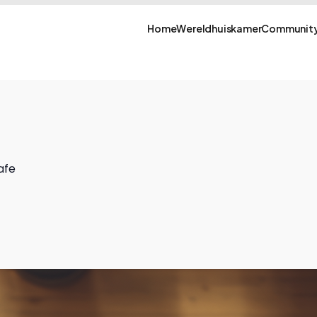
Home
Wereldhuiskamer
Community
afe