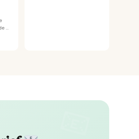
e
e bij