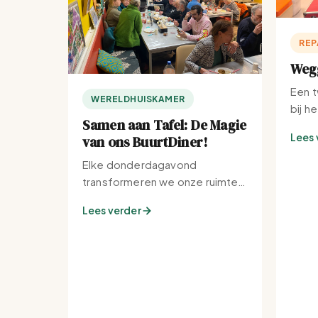
REP
Wegg
Een t
WERELDHUISKAMER
bij h
Samen aan Tafel: De Magie
Lees 
van ons BuurtDiner!
Elke donderdagavond
transformeren we onze ruimte
tot de warmste plek van de
Lees verder
buurt.