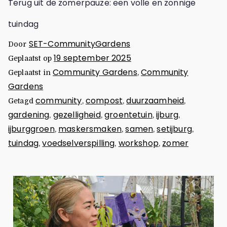
Terug uit de zomerpauze: een volle en zonnige
tuindag
SET-CommunityGardens
Door
19 september 2025
Geplaatst op
Community Gardens
Community
Geplaatst in
,
Gardens
community
compost
duurzaamheid
Getagd
,
,
,
gardening
gezelligheid
groentetuin
ijburg
,
,
,
,
ijburggroen
maskersmaken
samen
setijburg
,
,
,
,
tuindag
voedselverspilling
workshop
zomer
,
,
,